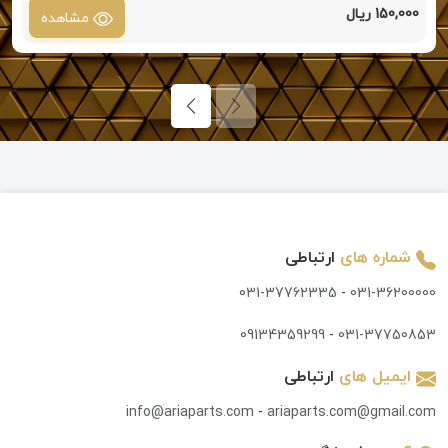
150,000 ریال
مشاهده
شماره های
ارتباطی
031-37762335
-
031-36200000
09134359299
-
031-37750853
ایمیل های
ارتباطی
info@ariaparts.com
-
ariaparts.com@gmail.com