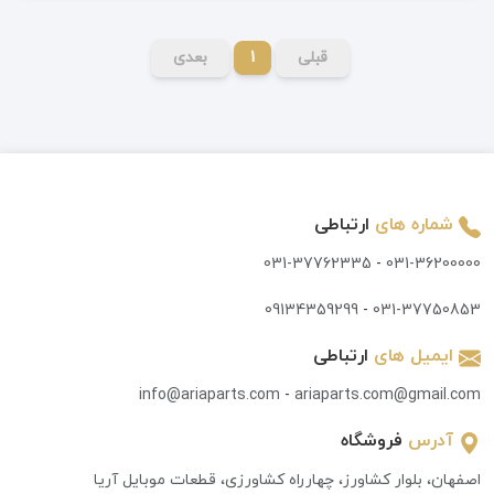
قبلی
1
بعدی
شماره های
ارتباطی
031-37762335
-
031-36200000
09134359299
-
031-37750853
ایمیل های
ارتباطی
info@ariaparts.com
-
ariaparts.com@gmail.com
آدرس
فروشگاه
اصفهان، بلوار کشاورز، چهارراه کشاورزی، قطعات موبایل آریا