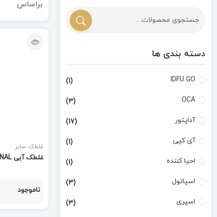
براساس
دسته بندی ها
IDFU GO
(1)
OCA
(3)
آداپتور
(17)
آی کپی
(1)
غلطک سایر
غلطک آبی ROOLER 10 CM OCA ORIGINAL
احیا کننده
(1)
اسپاتول
(3)
ناموجود
اسپری
(3)