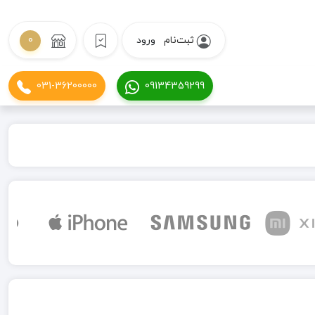
ثبت‌نام
ورود
0
031-36200000
09134359299