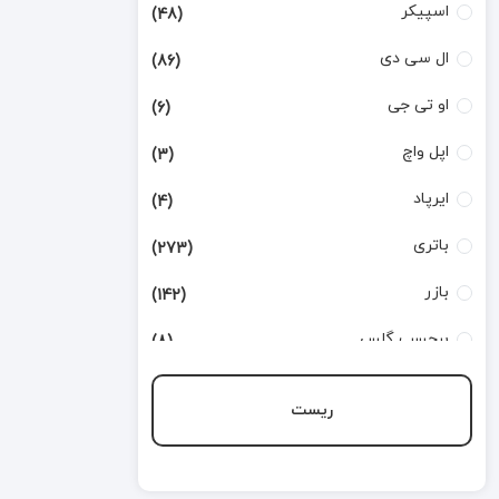
اسپیکر
(48)
ال سی دی
(86)
او تی جی
(6)
اپل واچ
(3)
ایرپاد
(4)
باتری
(273)
بازر
(142)
برچسب گلس
(8)
بطری تینر
(3)
ریست
بورد شارژ
(168)
تاچ
(124)