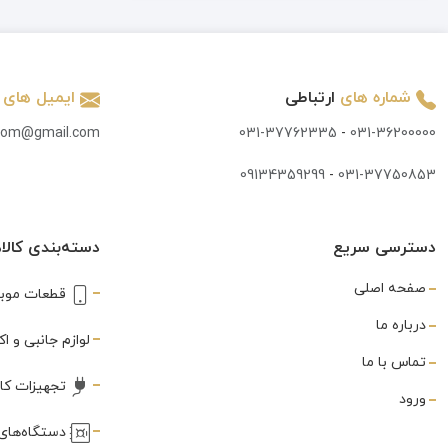
تاچ و ال سی دی
(847)
تاچ کش
(3)
شماره های
ارتباطی
ایمیل های
تبدیل
(7)
.com@gmail.com
031-37762335
-
031-36200000
تستر
(3)
09134359299
-
031-37750853
تستر و شوک دهنده
(2)
جک AUX
(1)
دسترسی سریع
دسته‌بندی کالاه
جی پی اس
(1)
صفحه اصلی
قطعات موبا
خمیر قلع
(3)
درباره ما
لوازم جانبی و 
درب سیم
تماس با ما
(1)
تجهیزات کا
ورود
درب پشت
(591)
دستگاه‌های 
دستمال تمیز کننده
(1)