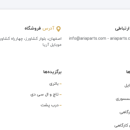
ارتباطی
آدرس
فروشگاه
ariaparts
-
info@ariaparts.com
اصفهان، بلوار کشاورز، چهارراه کشاو
موبایل آریا
ا
برگزیده‌ها
باتری
یل
تاچ و ال سی دی
اکسسوری
درب پشت
رگاهی
کارگاهی