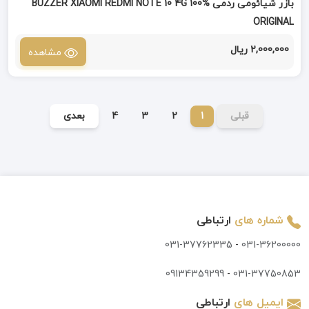
بازر شیائومی ردمی BUZZER XIAOMI REDMI NOTE 10 4G 100%
ORIGINAL
2,000,000 ریال
مشاهده
قبلی
1
2
3
4
بعدی
شماره های
ارتباطی
031-37762335
-
031-36200000
09134359299
-
031-37750853
ایمیل های
ارتباطی