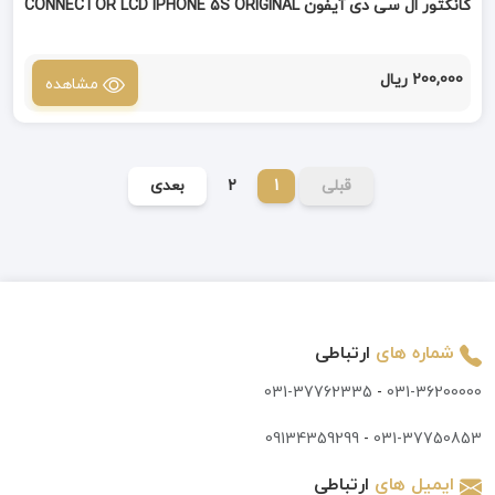
کانکتور ال سی دی آیفون CONNECTOR LCD IPHONE 5S ORIGINAL
200,000 ریال
مشاهده
قبلی
1
2
بعدی
شماره های
ارتباطی
031-37762335
-
031-36200000
09134359299
-
031-37750853
ایمیل های
ارتباطی