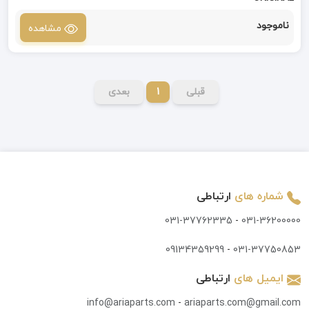
ناموجود
مشاهده
قبلی
1
بعدی
شماره های
ارتباطی
031-37762335
-
031-36200000
09134359299
-
031-37750853
ایمیل های
ارتباطی
info@ariaparts.com
-
ariaparts.com@gmail.com