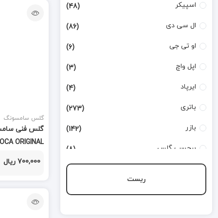
اسپیکر
(48)
ال سی دی
(86)
او تی جی
(6)
اپل واچ
(3)
ایرپاد
(4)
باتری
(273)
گلس سامسونگ
بازر
(142)
 OCA ORIGINAL
برچسب گلس
(8)
700,000 ریال
بطری تینر
(3)
ریست
بورد شارژ
(168)
تاچ
(124)