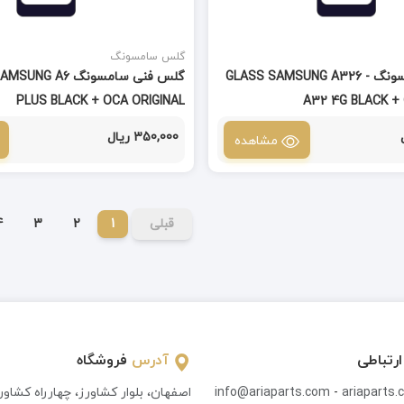
گلس سامسونگ
گلس فنی سامسونگ GLASS SAMSUNG A326 -
گلس فنی سامسونگ  A6
PLUS BLACK + OCA ORIGINAL
A32 4G BLACK +
350,000 ریال
مشاهده
قبلی
1
2
3
4
ارتباطی
آدرس
فروشگاه
ariaparts
-
info@ariaparts.com
اصفهان، بلوار کشاورز، چهارراه کشاو