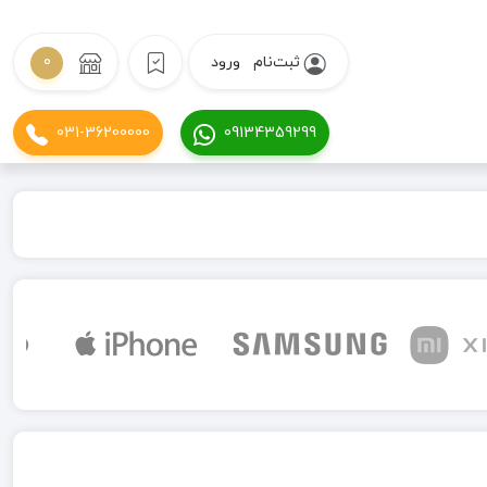
ثبت‌نام
ورود
0
031-36200000
09134359299