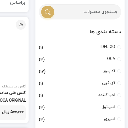
براساس
دسته بندی ها
IDFU GO
(1)
OCA
(3)
آداپتور
(17)
آی کپی
(1)
گلس سامسونگ
احیا کننده
(1)
 OCA ORIGINAL
اسپاتول
(3)
500,000 ریال
اسپری
(3)