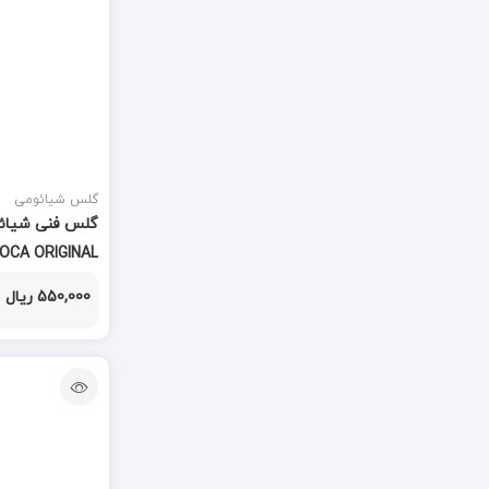
تاچ و ال سی دی
(847)
تاچ کش
(3)
تبدیل
(7)
تستر
(3)
گلس شیائومی
تستر و شوک دهنده
(2)
 OCA ORIGINAL
جک AUX
(1)
550,000 ریال
جی پی اس
(1)
خمیر قلع
(3)
درب سیم
(1)
درب پشت
(591)
دستمال تمیز کننده
(1)