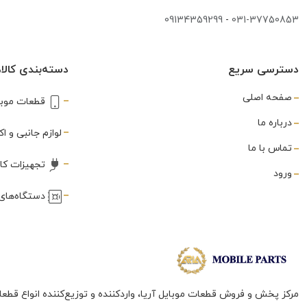
شارژر
(3)
09134359299
-
031-37750853
غلطک
(1)
دسترسی سریع
دسته‌بندی کالاه
فریم
(288)
صفحه اصلی
قطعات موبا
فلت
(560)
درباره ما
فندکی
لوازم جانبی و 
(3)
تماس با ما
فینگر پرینت
(80)
تجهیزات کا
ورود
قاب
(3)
دستگاه‌های 
قاب بازکن
(3)
قلع کش
(1)
قلم
(10)
مرکز پخش و فروش قطعات موبایل آریا، واردکننده و توزیع‌کننده انواع قطعا
لاستیک نسوز سپراتور
(1)