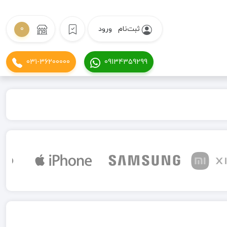
ثبت‌نام
ورود
0
031-36200000
09134359299