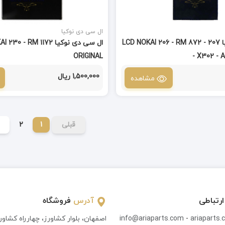
ال سی دی نوکیا
ال سی دی نوکیا LCD NOKAI 206 - RM 872 - 207
ال سی دی نوکیا  - RM 1172
ORIGINAL
- X302 - 
1,500,000 ریال
مشاهده
قبلی
1
2
ارتباطی
آدرس
فروشگاه
ariaparts
-
info@ariaparts.com
اصفهان، بلوار کشاورز، چهارراه کشاو