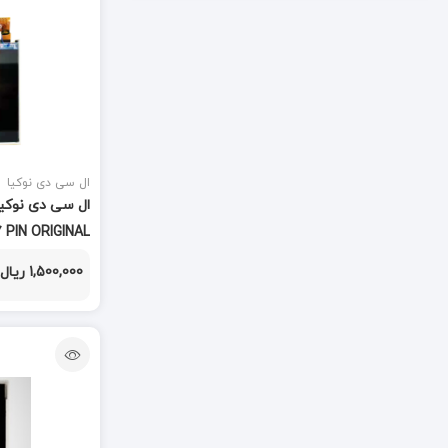
تاچ و ال سی دی
(847)
تاچ کش
(3)
تبدیل
(7)
تستر
(3)
ال سی دی نوکیا
تستر و شوک دهنده
(2)
 PIN ORIGINAL
جک AUX
(1)
1,500,000 ریال
جی پی اس
(1)
خمیر قلع
(3)
درب سیم
(1)
درب پشت
(591)
دستمال تمیز کننده
(1)