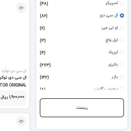
اسپیکر
(48)
ال سی دی
(86)
او تی جی
(6)
اپل واچ
(3)
ایرپاد
(4)
باتری
(273)
ال سی دی نوکیا
بازر
(142)
TOR ORIGINAL
برچسب گلس
(8)
1,900,000 ریال
بطری تینر
(3)
ریست
بورد شارژ
(168)
تاچ
(124)