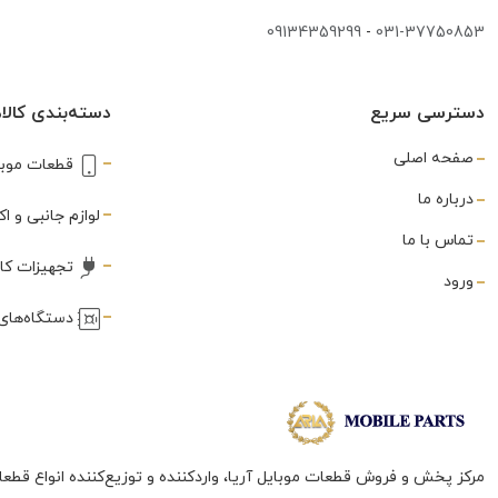
شارژر
(3)
09134359299
-
031-37750853
غلطک
(1)
دسترسی سریع
دسته‌بندی کالاه
فریم
(288)
صفحه اصلی
قطعات موبا
فلت
(560)
درباره ما
فندکی
لوازم جانبی و 
(3)
تماس با ما
فینگر پرینت
(80)
تجهیزات کا
ورود
قاب
(3)
دستگاه‌های 
قاب بازکن
(3)
قلع کش
(1)
قلم
(10)
مرکز پخش و فروش قطعات موبایل آریا، واردکننده و توزیع‌کننده انواع قطعا
لاستیک نسوز سپراتور
(1)