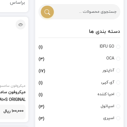
براساس
دسته بندی ها
IDFU GO
(1)
OCA
(3)
آداپتور
(17)
آی کپی
(1)
میکروفون سامسو
احیا کننده
(1)
 A10S ORIGINAL
اسپاتول
(3)
100,000 ریال
اسپری
(3)