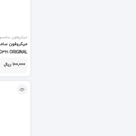
دسته جدا کننده
(1)
دسته هویه
(2)
دسته هیتر
میکروفون سامسو
(2)
دستگاه هیتر
(9)
G530 - G531 - G360 - G361 ORIGINAL
دستگاه تعویض فلت
(1)
100,000 ریال
دستگاه سپراتور
(1)
دستگاه لیزر
(2)
دستگاه هویه
(6)
دوربین
(113)
دکمه هوم
(55)