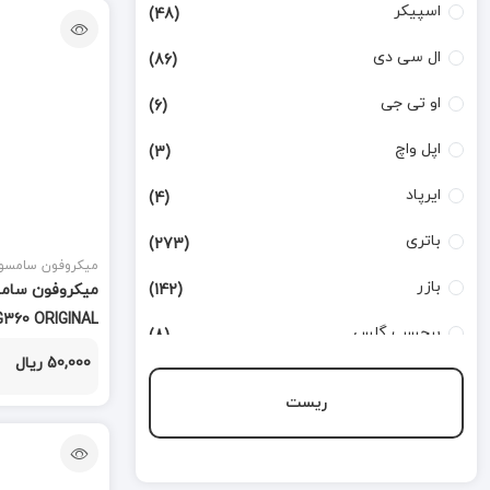
اسپیکر
(48)
ال سی دی
(86)
او تی جی
(6)
اپل واچ
(3)
ایرپاد
(4)
باتری
(273)
میکروفون سامسو
بازر
(142)
G360 ORIGINAL
برچسب گلس
(8)
50,000 ریال
بطری تینر
(3)
ریست
بورد شارژ
(168)
تاچ
(124)