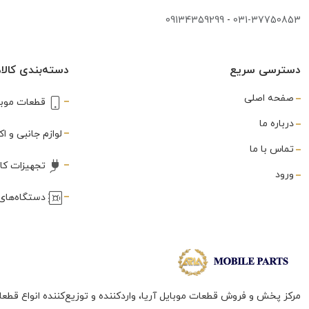
شارژر
(3)
09134359299
-
031-37750853
غلطک
(1)
دسترسی سریع
دسته‌بندی کالاه
فریم
(288)
صفحه اصلی
قطعات موبا
فلت
(560)
درباره ما
فندکی
لوازم جانبی و 
(3)
تماس با ما
فینگر پرینت
(80)
تجهیزات کا
ورود
قاب
(3)
دستگاه‌های 
قاب بازکن
(3)
قلع کش
(1)
قلم
(10)
مرکز پخش و فروش قطعات موبایل آریا، واردکننده و توزیع‌کننده انواع قطعا
لاستیک نسوز سپراتور
(1)