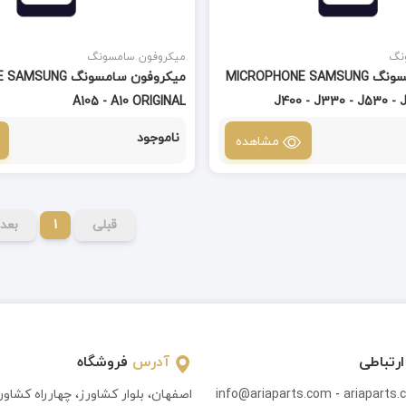
نگ
میکروفون سامسونگ
میکروفون سامسونگ MICROPHONE SAMSUNG
میکروفون سامسونگ 
A105 - A10 ORIGINAL
ناموجود
مشاهده
قبلی
1
بعد
ارتباطی
آدرس
فروشگاه
ariaparts
-
info@ariaparts.com
اصفهان، بلوار کشاورز، چهارراه کشاو