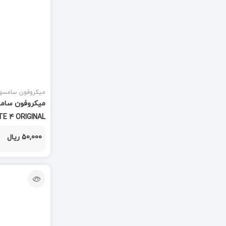
تاچ و ال سی دی
(847)
تاچ کش
(3)
تبدیل
(7)
تستر
(3)
میکروفون سامسو
تستر و شوک دهنده
(2)
TE 4 ORIGINAL
جک AUX
(1)
50,000 ریال
جی پی اس
(1)
خمیر قلع
(3)
درب سیم
(1)
درب پشت
(591)
دستمال تمیز کننده
(1)