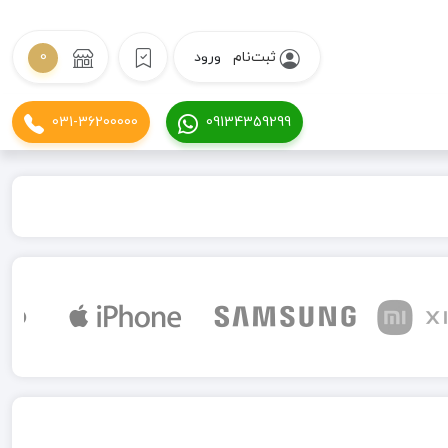
ثبت‌نام
ورود
0
031-36200000
09134359299