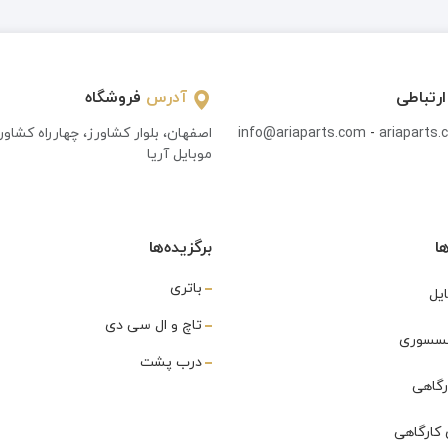
ارتباطی
آدرس
فروشگاه
ariaparts
-
info@ariaparts.com
اصفهان، بلوار کشاورز، چهارراه کشاو
موبایل آریا
ا
برگزیده‌ها
باتری
یل
تاچ و ال سی دی
اکسسوری
درب پشت
رگاهی
کارگاهی