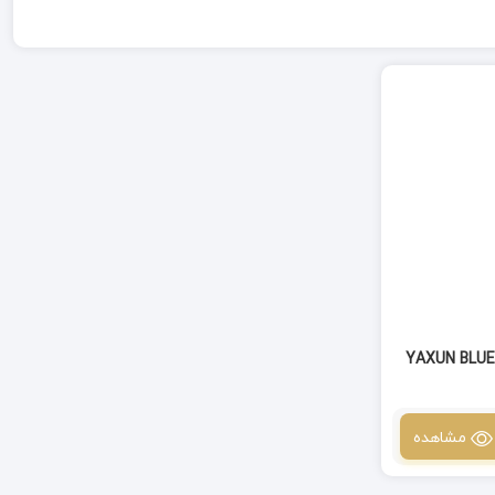
دسته هویه نری آبی رنگ یاکسون YAXUN BLUE
مشاهده