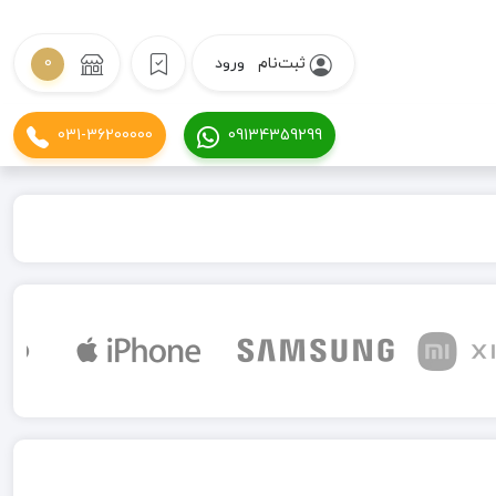
ثبت‌نام
ورود
0
031-36200000
09134359299