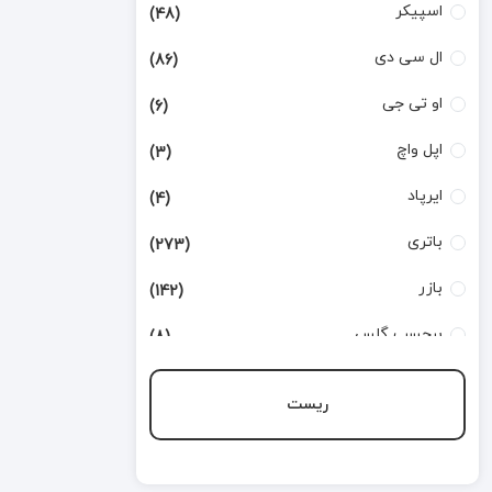
اسپیکر
(48)
ال سی دی
(86)
او تی جی
(6)
اپل واچ
(3)
ایرپاد
(4)
باتری
(273)
بازر
(142)
برچسب گلس
(8)
بطری تینر
(3)
ریست
بورد شارژ
(168)
تاچ
(124)