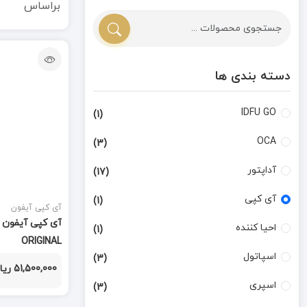
براساس
دسته بندی ها
IDFU GO
(1)
OCA
(3)
آداپتور
(17)
آی کپی
(1)
آی کپی آیفون
احیا کننده
(1)
ORIGINAL
اسپاتول
(3)
51,500,000 ریال
اسپری
(3)