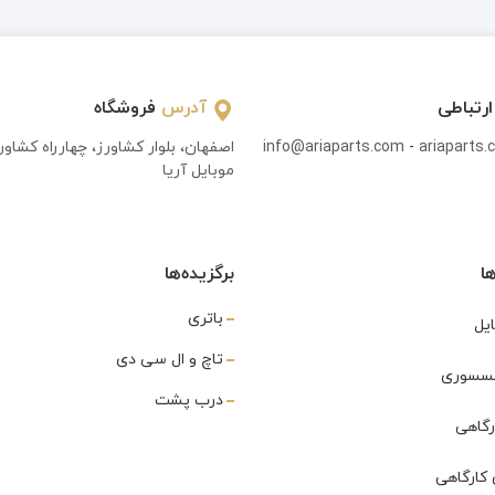
ارتباطی
آدرس
فروشگاه
ariaparts
-
info@ariaparts.com
اصفهان، بلوار کشاورز، چهارراه کشاو
موبایل آریا
ا
برگزیده‌ها
باتری
یل
تاچ و ال سی دی
اکسسوری
درب پشت
رگاهی
کارگاهی