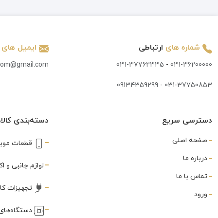
تاچ و ال سی دی
(847)
تاچ کش
(3)
شماره های
ارتباطی
ایمیل های
تبدیل
(7)
.com@gmail.com
031-37762335
-
031-36200000
تستر
(3)
09134359299
-
031-37750853
تستر و شوک دهنده
(2)
جک AUX
(1)
دسترسی سریع
دسته‌بندی کالاه
جی پی اس
(1)
صفحه اصلی
قطعات موبا
خمیر قلع
(3)
درباره ما
لوازم جانبی و 
درب سیم
تماس با ما
(1)
تجهیزات کا
ورود
درب پشت
(591)
دستگاه‌های 
دستمال تمیز کننده
(1)