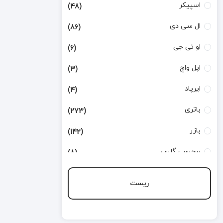
اسپیکر
(48)
ال سی دی
(86)
او تی جی
(6)
اپل واچ
(3)
ایرپاد
(4)
باتری
(273)
بازر
(142)
برچسب گلس
(8)
بطری تینر
(3)
ریست
بورد شارژ
(168)
تاچ
(124)