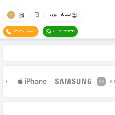
ثبت‌نام
ورود
0
031-36200000
09134359299