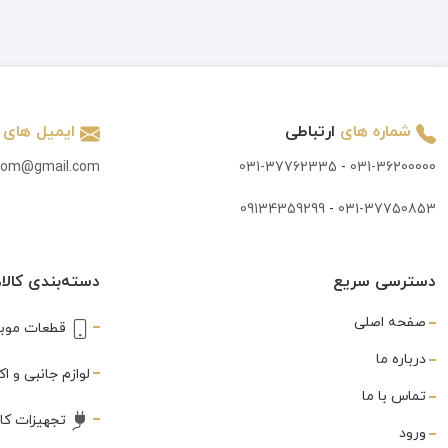
تاچ و ال سی دی
(847)
تاچ کش
(3)
تبدیل
(7)
شماره های
ارتباطی
ایمیل های
تستر
(3)
.com@gmail.com
031-37762335
-
031-36200000
تستر و شوک دهنده
(2)
09134359299
-
031-37750853
جک AUX
(1)
جی پی اس
(1)
دسترسی سریع
دسته‌بندی کالاه
خمیر قلع
(3)
صفحه اصلی
قطعات موبا
درباره ما
درب سیم
(1)
لوازم جانبی و 
تماس با ما
درب پشت
(591)
تجهیزات کا
ورود
دستمال تمیز کننده
(1)