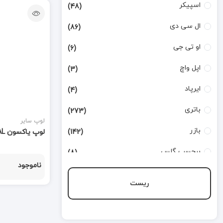
اسپیکر
(48)
ال سی دی
(86)
او تی جی
(6)
اپل واچ
(3)
ایرپاد
(4)
باتری
(273)
لوپ سایر
بازر
(142)
لوپ یاکسون YAXUN AK21 100% ORIGINAL
برچسب گلس
(8)
ناموجود
بطری تینر
(3)
ریست
بورد شارژ
(168)
تاچ
(124)