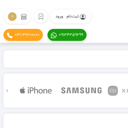
ثبت‌نام
ورود
0
031-36200000
09134359299