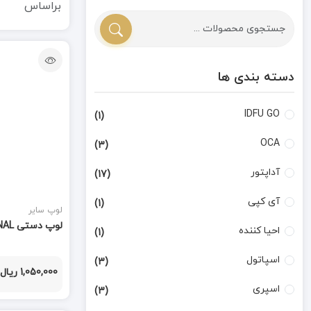
براساس
دسته بندی ها
IDFU GO
(1)
OCA
(3)
آداپتور
(17)
آی کپی
(1)
لوپ سایر
لوپ دستی MG6B - 1B 100% ORIGINAL
احیا کننده
(1)
اسپاتول
(3)
1,050,000 ریال
اسپری
(3)