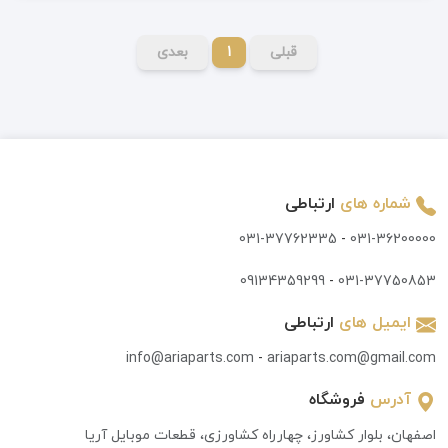
قبلی
1
بعدی
شماره های
ارتباطی
031-37762335
-
031-36200000
09134359299
-
031-37750853
ایمیل های
ارتباطی
info@ariaparts.com
-
ariaparts.com@gmail.com
آدرس
فروشگاه
اصفهان، بلوار کشاورز، چهارراه کشاورزی، قطعات موبایل آریا