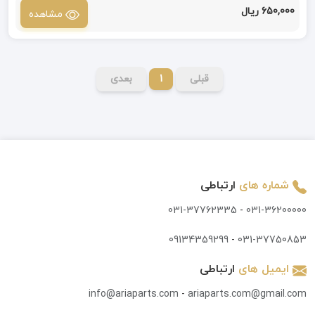
650,000 ریال
مشاهده
قبلی
1
بعدی
شماره های
ارتباطی
031-37762335
-
031-36200000
09134359299
-
031-37750853
ایمیل های
ارتباطی
info@ariaparts.com
-
ariaparts.com@gmail.com