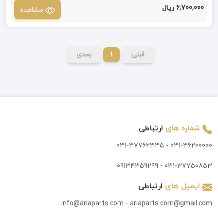
6,700,000 ریال
مشاهده
قبلی
1
بعدی
شماره های
ارتباطی
031-37762335
-
031-36200000
09134359299
-
031-37750853
ایمیل های
ارتباطی
info@ariaparts.com
-
ariaparts.com@gmail.com