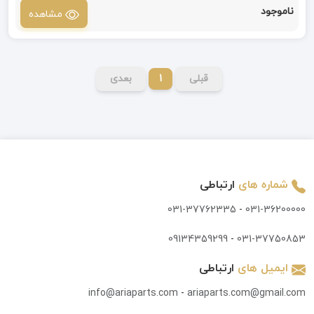
ناموجود
مشاهده
قبلی
1
بعدی
شماره های
ارتباطی
031-37762335
-
031-36200000
09134359299
-
031-37750853
ایمیل های
ارتباطی
info@ariaparts.com
-
ariaparts.com@gmail.com