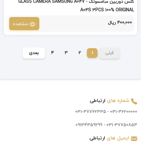
گلس دوربین سامسونگ GLASS CAMERA SAMSUNG A047 -
A04S 3PCS 100% ORIGINAL
400,000 ریال
مشاهده
قبلی
1
2
3
4
بعدی
شماره های
ارتباطی
031-37762335
-
031-36200000
09134359299
-
031-37750853
ایمیل های
ارتباطی