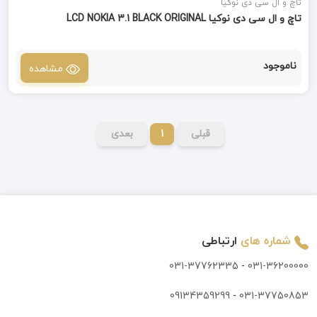
تاچ و ال سی دی نوکیا
تاچ و ال سی دی نوکیا LCD NOKIA 3.1 BLACK ORIGINAL
ناموجود
مشاهده
قبلی
1
بعدی
شماره های
ارتباطی
031-37762335
-
031-36200000
09134359299
-
031-37750853