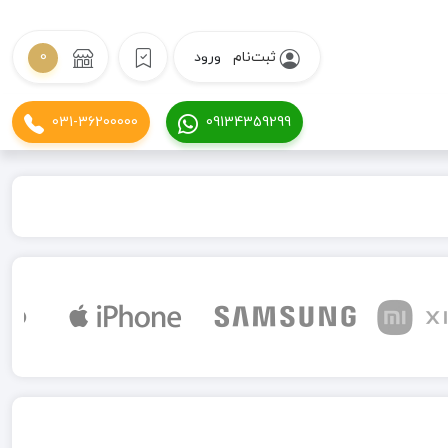
ثبت‌نام
ورود
0
031-36200000
09134359299