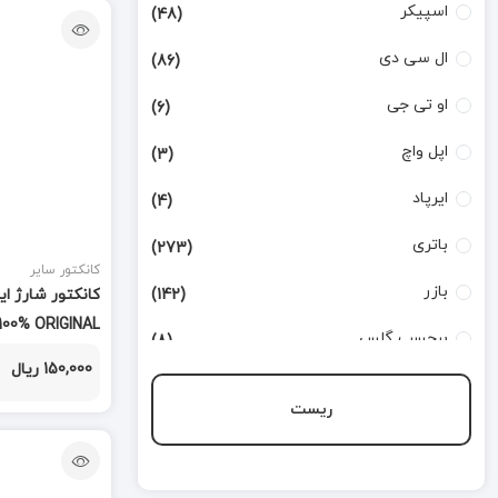
اسپیکر
(48)
ال سی دی
(86)
او تی جی
(6)
اپل واچ
(3)
ایرپاد
(4)
باتری
(273)
کانکتور سایر
بازر
(142)
100% ORIGINAL
برچسب گلس
(8)
150,000 ریال
بطری تینر
(3)
ریست
بورد شارژ
(168)
تاچ
(124)