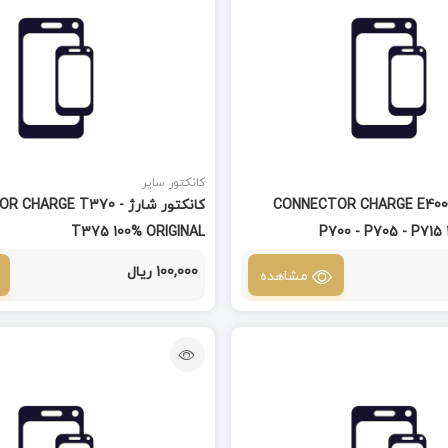
کانکتور سایر
نکتور شارژ CONNECTOR CHARGE E400 -
کانکتور شارژ CHARGE T370
T375 100% ORIGINAL
P700 - P705 - P715
100,000 ریال
مشاهده