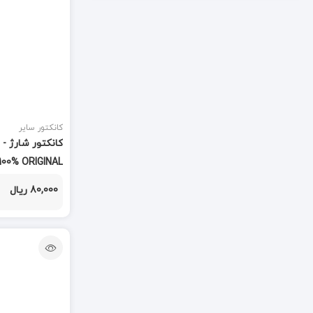
تاچ و ال سی دی
(847)
تاچ کش
(3)
تبدیل
(7)
تستر
(3)
کانکتور سایر
تستر و شوک دهنده
(2)
کا
 100% ORIGINAL
جک AUX
(1)
80,000 ریال
جی پی اس
(1)
خمیر قلع
(3)
درب سیم
(1)
درب پشت
(591)
دستمال تمیز کننده
(1)