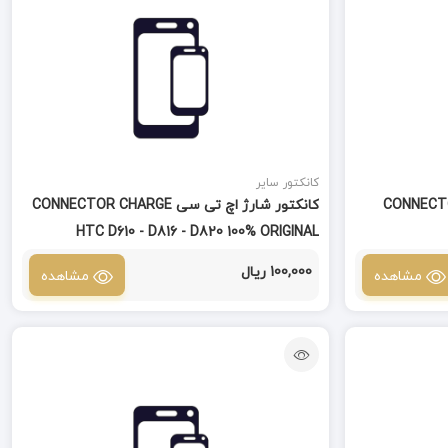
کانکتور سایر
CONNECTOR  -
کانکتور شارژ اچ تی سی CONNECTOR CHARGE
HTC D610 - D816 - D820 100% ORIGINAL
100,000 ریال
مشاهده
مشاهده