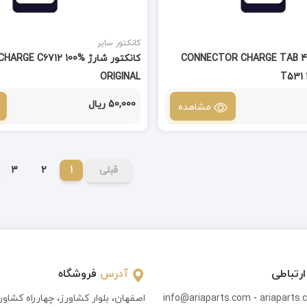
کانکتور سایر
نکتور شارژ CONNECTOR CHARGE TAB 4 -
کانکتور شارژ  C6712 100%
ORIGINAL
T531 
50,000 ریال
مشاهده
قبلی
1
2
3
ارتباطی
آدرس
فروشگاه
ariaparts
-
info@ariaparts.com
اصفهان، بلوار کشاورز، چهارراه کشاو