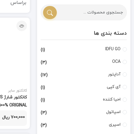
براساس
دسته بندی ها
IDFU GO
(1)
OCA
(3)
آداپتور
(17)
آی کپی
(1)
کانکتور سایر
کا
احیا کننده
(1)
100% ORIGINAL
اسپاتول
(3)
700,000 ریال
اسپری
(3)