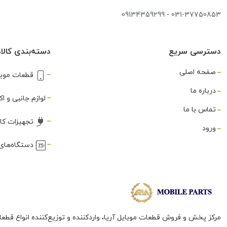
شارژر
(3)
09134359299
-
031-37750853
غلطک
(1)
دسترسی سریع
دسته‌بندی کالاه
فریم
(288)
صفحه اصلی
قطعات موبا
فلت
(560)
درباره ما
فندکی
لوازم جانبی و 
(3)
تماس با ما
فینگر پرینت
(80)
تجهیزات کا
ورود
قاب
(3)
دستگاه‌های 
قاب بازکن
(3)
قلع کش
(1)
قلم
(10)
مرکز پخش و فروش قطعات موبایل آریا، واردکننده و توزیع‌کننده انواع قطعا
لاستیک نسوز سپراتور
(1)