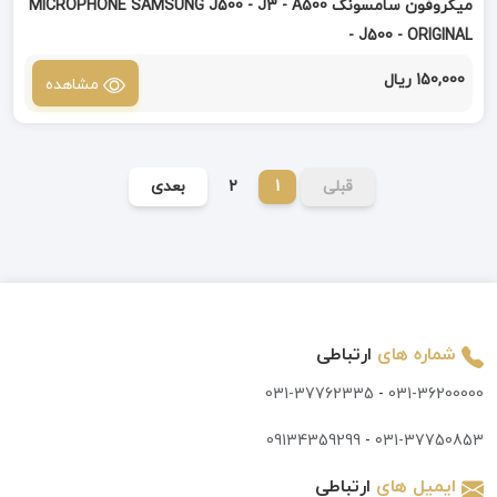
میکروفون سامسونگ MICROPHONE SAMSUNG J500 - J3 - A500
- J500 - ORIGINAL
150,000 ریال
مشاهده
قبلی
1
2
بعدی
شماره های
ارتباطی
031-37762335
-
031-36200000
09134359299
-
031-37750853
ایمیل های
ارتباطی