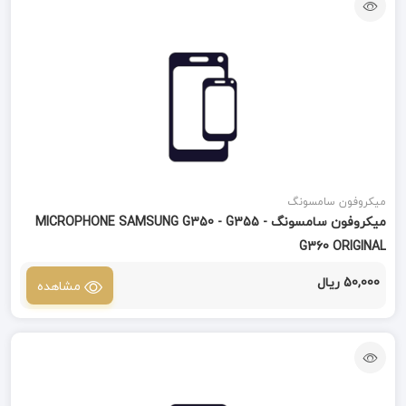
میکروفون سامسونگ
میکروفون سامسونگ MICROPHONE SAMSUNG G350 - G355 -
G360 ORIGINAL
50,000 ریال
مشاهده