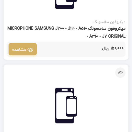
میکروفون سامسونگ
میکروفون سامسونگ MICROPHONE SAMSUNG J200 - J110 - A510
- A310 - J7 ORIGINAL
150,000 ریال
مشاهده