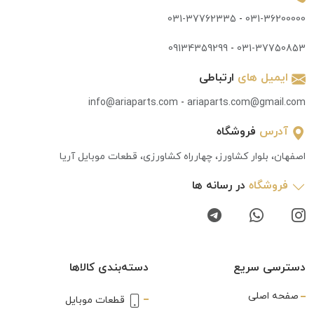
031-37762335
-
031-36200000
09134359299
-
031-37750853
ایمیل های
ارتباطی
info@ariaparts.com
-
ariaparts.com@gmail.com
آدرس
فروشگاه
اصفهان، بلوار کشاورز، چهارراه کشاورزی، قطعات موبایل آریا
فروشگاه
در رسانه ها
دسترسی سریع
دسته‌بندی کالاها
صفحه اصلی
قطعات موبایل