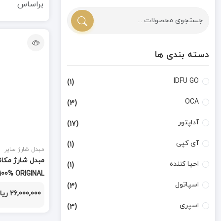
براساس
دسته بندی ها
IDFU GO
(1)
OCA
(3)
آداپتور
(17)
آی کپی
(1)
مبدل شارژ سایر
احیا کننده
(1)
100% ORIGINAL
اسپاتول
(3)
26,000,000 ریال
اسپری
(3)