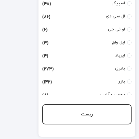
اسپیکر
(48)
ال سی دی
(86)
او تی جی
(6)
اپل واچ
(3)
ایرپاد
(4)
باتری
(273)
بازر
(142)
برچسب گلس
(8)
بطری تینر
(3)
ریست
بورد شارژ
(168)
تاچ
(124)