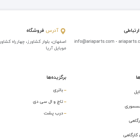
ارتباطی
آدرس
فروشگاه
ariaparts
-
info@ariaparts.com
اصفهان، بلوار کشاورز، چهارراه کشاو
موبایل آریا
ا
برگزیده‌ها
باتری
یل
تاچ و ال سی دی
اکسسوری
درب پشت
رگاهی
کارگاهی