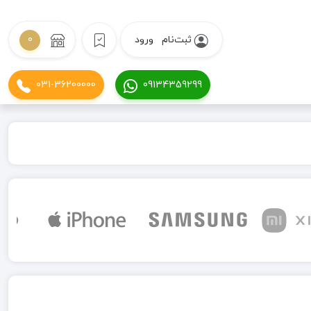
ثبت‌نام
ورود
0
031-36200000
09134359299