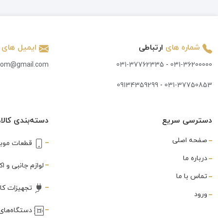
تاچ و ال سی دی
(847)
تاچ کش
(3)
شماره های
ارتباطی
ایمیل های
تبدیل
(7)
.com@gmail.com
031-37762335
-
031-36200000
تستر
(3)
09134359299
-
031-37750853
تستر و شوک دهنده
(2)
جک AUX
(1)
دسترسی سریع
دسته‌بندی کالاه
جی پی اس
(1)
صفحه اصلی
قطعات موبا
خمیر قلع
(3)
درباره ما
لوازم جانبی و 
درب سیم
تماس با ما
(1)
تجهیزات کا
ورود
درب پشت
(591)
دستگاه‌های 
دستمال تمیز کننده
(1)