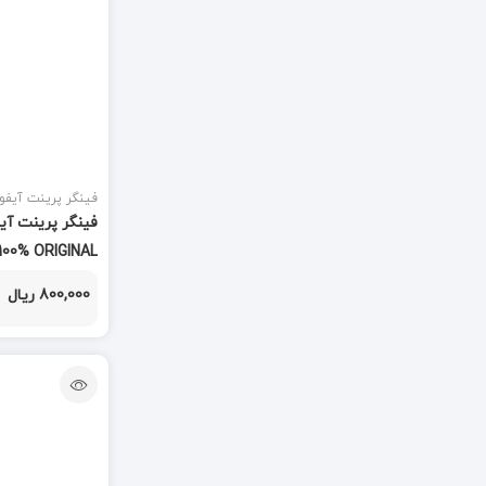
تاچ و ال سی دی
(847)
تاچ کش
(3)
تبدیل
(7)
تستر
(3)
فینگر پرینت آیفو
تستر و شوک دهنده
(2)
100% ORIGINAL
جک AUX
(1)
800,000 ریال
جی پی اس
(1)
خمیر قلع
(3)
درب سیم
(1)
درب پشت
(591)
دستمال تمیز کننده
(1)