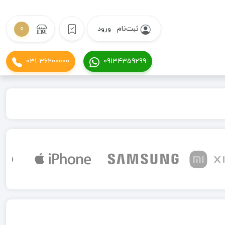
ثبت‌نام
ورود
0
031-36200000
09134359299