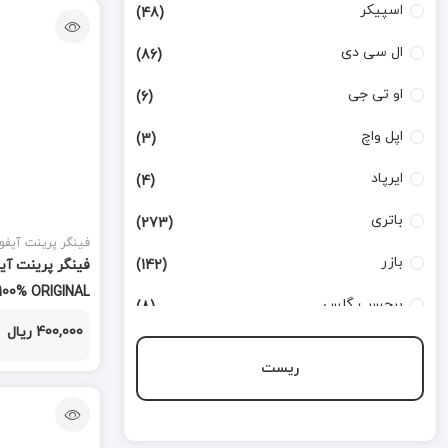
اسپیکر
(48)
ال سی دی
(86)
او تی جی
(6)
اپل واچ
(3)
ایرپاد
(4)
باتری
(273)
فینگر پرینت آیفو
بازر
(142)
100% ORIGINAL
برچسب گلس
(8)
400,000 ریال
بطری تینر
(3)
ریست
بورد شارژ
(168)
تاچ
(124)