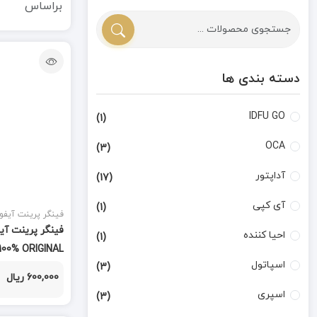
براساس
دسته بندی ها
IDFU GO
(1)
OCA
(3)
آداپتور
(17)
آی کپی
(1)
فینگر پرینت آیفو
احیا کننده
(1)
100% ORIGINAL
اسپاتول
(3)
600,000 ریال
اسپری
(3)