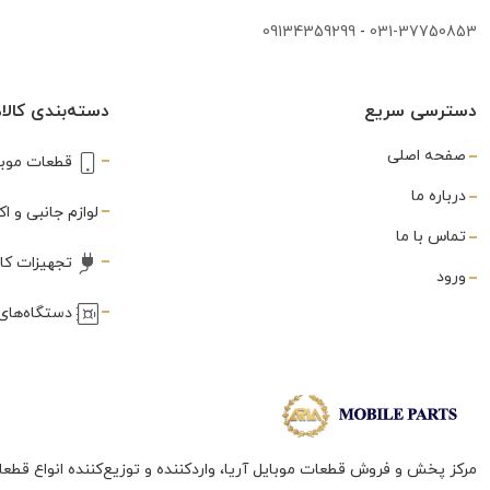
شارژر
(3)
09134359299
-
031-37750853
غلطک
(1)
دسترسی سریع
دسته‌بندی کالاه
فریم
(288)
صفحه اصلی
قطعات موبا
فلت
(560)
درباره ما
فندکی
لوازم جانبی و 
(3)
تماس با ما
فینگر پرینت
(80)
تجهیزات کا
ورود
قاب
(3)
دستگاه‌های 
قاب بازکن
(3)
قلع کش
(1)
قلم
(10)
مرکز پخش و فروش قطعات موبایل آریا، واردکننده و توزیع‌کننده انواع قطعا
لاستیک نسوز سپراتور
(1)