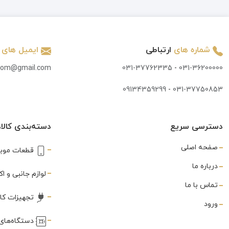
تاچ و ال سی دی
(847)
تاچ کش
(3)
شماره های
ارتباطی
ایمیل های
تبدیل
(7)
.com@gmail.com
031-37762335
-
031-36200000
تستر
(3)
09134359299
-
031-37750853
تستر و شوک دهنده
(2)
جک AUX
(1)
دسترسی سریع
دسته‌بندی کالاه
جی پی اس
(1)
صفحه اصلی
قطعات موبا
خمیر قلع
(3)
درباره ما
لوازم جانبی و 
درب سیم
تماس با ما
(1)
تجهیزات کا
ورود
درب پشت
(591)
دستگاه‌های 
دستمال تمیز کننده
(1)