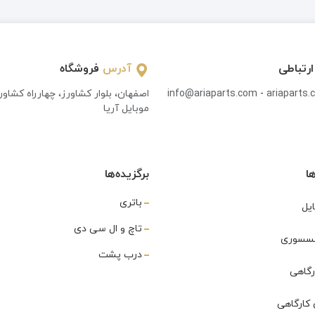
ارتباطی
آدرس
فروشگاه
ariaparts
-
info@ariaparts.com
اصفهان، بلوار کشاورز، چهارراه کشاو
موبایل آریا
ا
برگزیده‌ها
باتری
یل
تاچ و ال سی دی
اکسسوری
درب پشت
رگاهی
کارگاهی