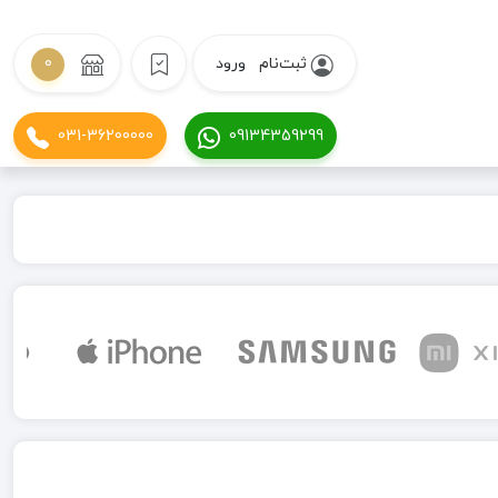
ثبت‌نام
ورود
0
031-36200000
09134359299