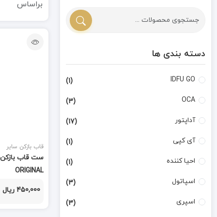
براساس
دسته بندی ها
IDFU GO
(1)
OCA
(3)
آداپتور
(17)
آی کپی
(1)
قاب بازکن سایر
احیا کننده
(1)
ORIGINAL
اسپاتول
(3)
450,000 ریال
اسپری
(3)