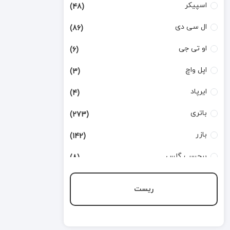
اسپیکر
(48)
ال سی دی
(86)
او تی جی
(6)
اپل واچ
(3)
ایرپاد
(4)
باتری
(273)
بازر
(142)
برچسب گلس
(8)
بطری تینر
(3)
ریست
بورد شارژ
(168)
تاچ
(124)