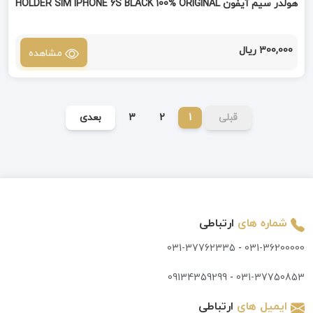
هولدر سیم آیفون HOLDER SIM IPHONE 6S BLACK 100% ORIGINAL
300,000 ریال
مشاهده
قبلی
1
2
3
بعدی
شماره های
ارتباطی
031-37762335
-
031-36200000
09134359299
-
031-37750853
ایمیل های
ارتباطی