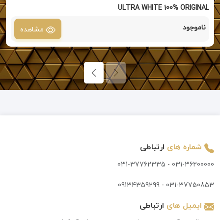
ULTRA WHITE 100% ORIGINAL
ناموجود
مشاهده
شماره های
ارتباطی
031-37762335
-
031-36200000
09134359299
-
031-37750853
ایمیل های
ارتباطی